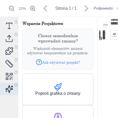
Strona
1
/
1
10
%
Podpowiedzi:
1
2
3
4
5
6
7
8
Wsparcie Projektowe
mm
1
2
3
4
5
Chcesz samodzielnie
6
7
8
9
10
11
12
wprowadzić zmiany?
Większość elementów możesz
edytować bezpośrednio na projekcie.
Jak edytować projekt?
Poproś grafika o zmiany