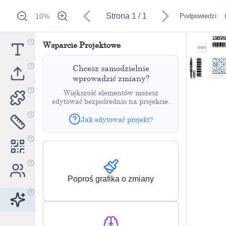
Strona
1
/
1
10
%
Podpowiedzi:
1
2
3
4
5
6
7
8
Wsparcie Projektowe
mm
1
2
3
4
5
Chcesz samodzielnie
6
7
8
9
10
11
12
wprowadzić zmiany?
13
Większość elementów możesz
edytować bezpośrednio na projekcie.
Jak edytować projekt?
Poproś grafika o zmiany