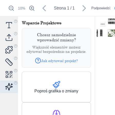
Strona
1
/
1
10
%
Podpowiedzi:
1
2
3
4
5
6
7
8
Wsparcie Projektowe
mm
1
2
3
4
5
Chcesz samodzielnie
6
7
8
9
wprowadzić zmiany?
Większość elementów możesz
edytować bezpośrednio na projekcie.
Jak edytować projekt?
Poproś grafika o zmiany