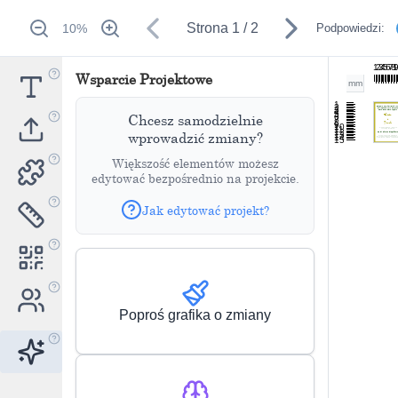
Strona
1
/
2
10
%
Podpowiedzi:
1
2
3
4
5
6
7
8
1
Wsparcie Projektowe
mm
1
2
3
4
5
Chcesz samodzielnie
6
7
8
9
10
11
12
wprowadzić zmiany?
13
14
15
Większość elementów możesz
edytować bezpośrednio na projekcie.
Jak edytować projekt?
Poproś grafika o zmiany