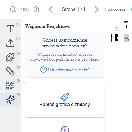
Strona
1
/
1
10
%
Podpowiedzi:
1
2
3
4
5
Wsparcie Projektowe
mm
1
2
3
4
5
Chcesz samodzielnie
6
7
8
wprowadzić zmiany?
Większość elementów możesz
edytować bezpośrednio na projekcie.
Jak edytować projekt?
Poproś grafika o zmiany