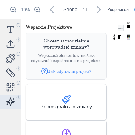
Strona
1
/
1
10
%
Podpowiedzi:
1
2
3
Wsparcie Projektowe
mm
1
2
3
4
5
Chcesz samodzielnie
wprowadzić zmiany?
Większość elementów możesz
edytować bezpośrednio na projekcie.
Jak edytować projekt?
Poproś grafika o zmiany