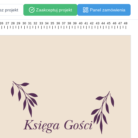
sz projekt
Zaakceptuj projekt
Panel zamówienia
26
27
28
29
30
31
32
33
34
35
36
37
38
39
40
41
42
43
44
45
46
47
48