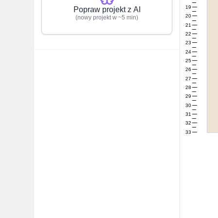
19
Popraw projekt z AI
20
(nowy projekt w ~5 min)
21
22
23
24
25
26
27
28
29
30
31
32
33