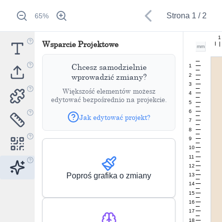
Strona
1
/
2
65
%
1
Wsparcie Projektowe
mm
Chcesz samodzielnie
1
wprowadzić zmiany?
2
3
Większość elementów możesz
4
edytować bezpośrednio na projekcie.
5
6
Jak edytować projekt?
7
8
9
10
11
12
Poproś grafika o zmiany
13
14
15
16
17
18