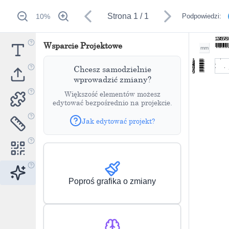
Strona
1
/
1
10
%
Podpowiedzi:
1
2
3
4
5
6
7
8
Wsparcie Projektowe
mm
1
2
3
4
5
Chcesz samodzielnie
6
7
8
9
wprowadzić zmiany?
Większość elementów możesz
edytować bezpośrednio na projekcie.
Jak edytować projekt?
Poproś grafika o zmiany