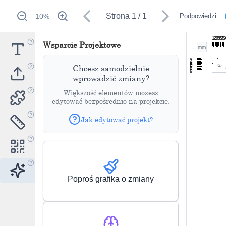
Strona
1
/
1
10
%
Podpowiedzi:
1
2
3
4
5
6
7
8
Wsparcie Projektowe
mm
1
2
3
4
5
Chcesz samodzielnie
6
7
8
9
wprowadzić zmiany?
Większość elementów możesz
edytować bezpośrednio na projekcie.
Jak edytować projekt?
Poproś grafika o zmiany