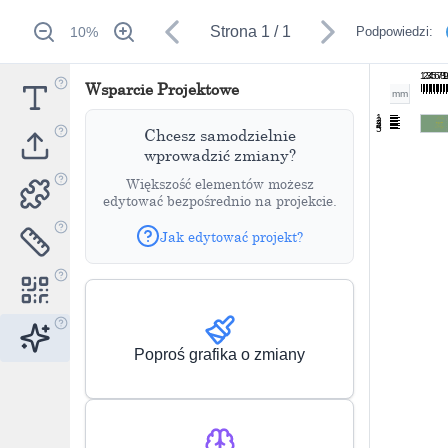
Strona
1
/
1
10
%
Podpowiedzi:
1
2
3
4
5
6
7
8
1
Wsparcie Projektowe
mm
1
2
3
4
5
Chcesz samodzielnie
wprowadzić zmiany?
Większość elementów możesz
edytować bezpośrednio na projekcie.
Jak edytować projekt?
Poproś grafika o zmiany