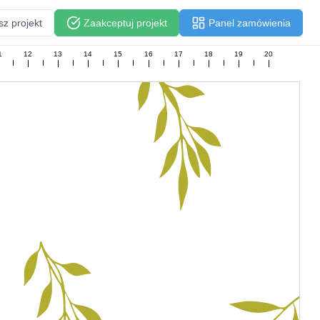
sz projekt
Zaakceptuj projekt
Panel zamówienia
1
12
13
14
15
16
17
18
19
20