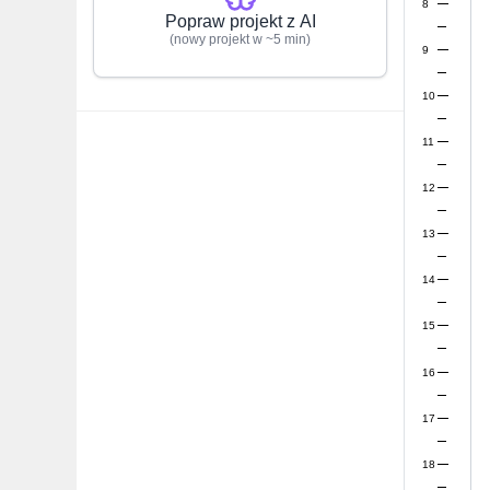
8
Popraw projekt z AI
(nowy projekt w ~5 min)
9
10
11
12
13
14
15
16
17
18