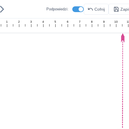
Cofnij
Zapi
Podpowiedzi:
1
2
3
4
5
6
7
8
9
10
1