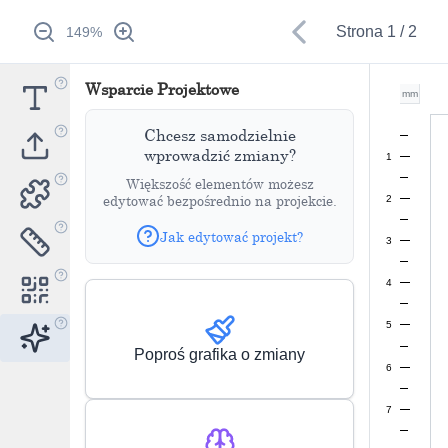
Strona
1
/
2
149
%
Wsparcie Projektowe
mm
Chcesz samodzielnie
wprowadzić zmiany?
1
Większość elementów możesz
edytować bezpośrednio na projekcie.
2
Jak edytować projekt?
3
4
5
Poproś grafika o zmiany
6
7