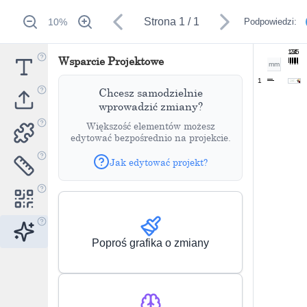
Strona
1
/
1
10
%
Podpowiedzi:
1
2
3
4
5
Wsparcie Projektowe
mm
1
Chcesz samodzielnie
wprowadzić zmiany?
Większość elementów możesz
edytować bezpośrednio na projekcie.
Jak edytować projekt?
Poproś grafika o zmiany