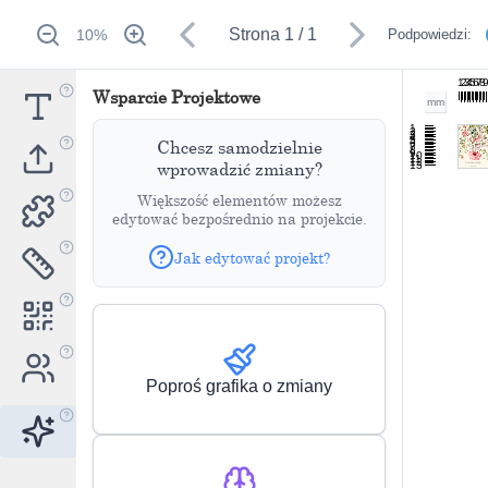
Strona
1
/
1
10
%
Podpowiedzi:
1
2
3
4
5
6
7
8
Wsparcie Projektowe
mm
1
2
3
4
5
Chcesz samodzielnie
6
7
8
9
10
11
12
wprowadzić zmiany?
13
Większość elementów możesz
edytować bezpośrednio na projekcie.
Jak edytować projekt?
Poproś grafika o zmiany