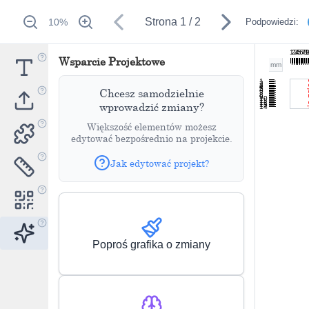
Strona
1
/
2
10
%
Podpowiedzi:
1
2
3
4
5
6
7
8
1
Wsparcie Projektowe
mm
1
2
3
4
5
Chcesz samodzielnie
6
7
8
9
10
11
12
wprowadzić zmiany?
13
14
Większość elementów możesz
edytować bezpośrednio na projekcie.
Jak edytować projekt?
Poproś grafika o zmiany