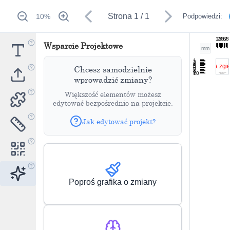
Strona
1
/
1
10
%
Podpowiedzi:
1
2
3
4
5
6
7
8
Wsparcie Projektowe
mm
1
2
3
4
5
Chcesz samodzielnie
6
7
8
9
10
wprowadzić zmiany?
Większość elementów możesz
edytować bezpośrednio na projekcie.
Jak edytować projekt?
Poproś grafika o zmiany